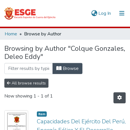
(current)
Log In
Communities & Collections
Home
Browse by Author
All of DSpace
Browsing by Author "Colque Gonzales,
Deleo Eddy"
Browse
All browse results
Now showing
1 - 1 of 1
Item
Capacidades Del Ejército Del Perú,