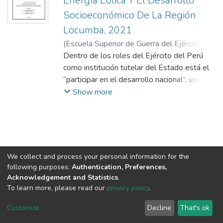
Energía Eólica Y El Desarrollo
Socioeconómico De La Región
Locumba, 2021
(
Escuela Superior de Guerra del Ejército.
Escuela de Postgrado
Dentro de los roles del Ejército del Perú
,
0007-04-22
)
Colque Gonzales, Deleo Eddy
como institución tutelar del Estado está el
;
Ramirez
Rodriguez, Glen
“participar en el desarrollo nacional”; una
;
Camacho Soriano, Adrián
oportunidad para tal fin es la generación de
Show more
energía eólica en la región de Locumba que
ayudaría al desarrollo socioeconómico de la
región. El objetivo de este estudio es
determinar la relevancia de la capacidad
militar para implementar un sistema de
We collect and process your personal information for the
energía eólica que permita mejorar el
following purposes:
Authentication, Preferences,
desarrollo socioeconómico de la región
Acknowledgement and Statistics
.
Locumba, 2021. El tipo de estudio en este
To learn more, please read our
privacy policy
.
DSpace software
copyright © 2002-2026
LYRASIS
trabajo fue básico, enfoque cuantitativo y el
Cookie
Privacy
End User
Send
Customize
Decline
That's ok
diseño de estudio fue no experimental,
settings
policy
Agreement
Feedback