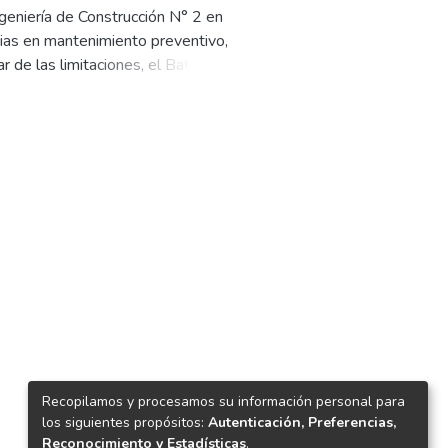
ngeniería de Construcción N° 2 en
cias en mantenimiento preventivo,
ar de las limitaciones, el Batallón
 la mejora de infraestructuras
sin embargo, se ha evidenciado que
ento adecuado y la capacitación
ión propuso mejorar la logística,
ad de los proyectos, el enfoque
todo hermenéutico-interpretativo y
nte y análisis documental, la
cos y miembros de la comunidad
 adecuado de las maquinarias y la
atallón en el desarrollo
 vida de los habitantes.
Recopilamos y procesamos su información personal para
los siguientes propósitos:
Autenticación, Preferencias,
Reconocimiento y Estadísticas
.