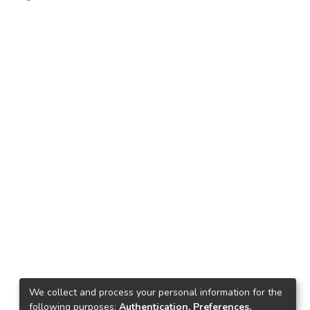
We collect and process your personal information for the
following purposes:
Authentication, Preferences,