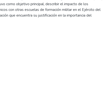
uvo como objetivo principal, describir el impacto de los
cos con otras escuelas de formación militar en el Ejército del
ación que encuentra su justificación en la importancia del
a la institución, no coherente con la falta de conocimiento
s obtenidos hasta el momento, más aún teniendo en cuenta que
 gestión pública corresponde al de Gestión por Resultados. La
lizó, separando dos niveles; por un lado, el impacto de dichos
personal, es decir, en la persona de los oficiales, y por otro, el
tercambios a nivel Institucional.El estudio empleó el enfoque
 empírico, con el método hermenéutico, de corte transversal
ilizó el muestreo no probabilístico de estudio de casos tipo. Este
cabo mediante entrevistas semiestructuradas al personal que
s académicos hasta el 2019, también se llevaron a cabo sesiones
e investigación documentaria, determinándose mediante análisis
rías: Impacto Individual e Impacto Institucional. Con
personal en los oficiales de intercambio, se puede observar que
na formación integral más enriquecida, combinando y
rendido en la Escuela Militar de Chorrillos, con la escuela