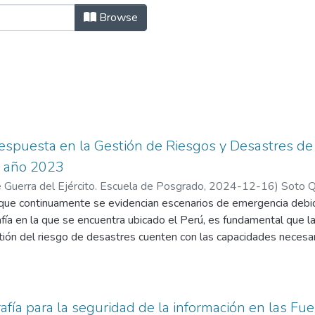
or "Alarcón Rosales, Walter"
Browse
spuesta en la Gestión de Riesgos y Desastres de l
l año 2023
 Guerra del Ejército. Escuela de Posgrado
,
2024-12-16
)
Soto Q
rson
 que continuamente se evidencian escenarios de emergencia debi
;
Alarcón Rosales, Walter
fía en la que se encuentra ubicado el Perú, es fundamental que l
tión del riesgo de desastres cuenten con las capacidades necesar
nada. En ese sentido, el presente estudio ha sido elaborado con el
ta en la gestión del riesgo de desastres de la Aviación del Ejér
desarrollado una investigación de enfoque cualitativo, el cual tien
estudio de caso, por medio del cual se ha analizado la participaci
rafía para la seguridad de la información en las Fu