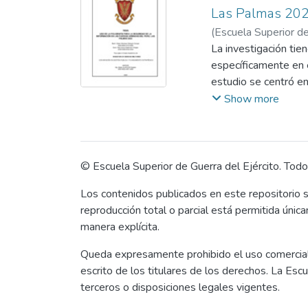
la gestión del riesg
Las Palmas 20
Ejército del Perú qu
(
Escuela Superior de
Aviación del Ejército
Zambrano Villegas, 
La investigación tie
probabilística. De e
específicamente en e
una ficha de análisi
estudio se centró en
de desastres por par
información de caráct
Show more
como la asignación p
El problema identifi
producida por los ser
exploratorio y con u
Perú, cuyas respuest
© Escuela Superior de Guerra del Ejército. Tod
Los hallazgos del es
Los contenidos publicados en este repositorio s
seguridad de la inf
reproducción total o parcial está permitida únic
competencias específ
manera explícita.
garantizar la confiab
En conclusión, el ex
Queda expresamente prohibido el uso comercial, l
declaraciones y la c
escrito de los titulares de los derechos. La Esc
estrategias y mision
terceros o disposiciones legales vigentes.