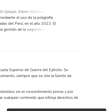
a población de 08 oficiales del
gos de responsabilidad en la
n Quispe, Edwin Abraham
;
, siendo la muestra no
ediante el uso de la poligrafía,
eguntas, una guía de observación y
adas del Perú, en el año 2023. El
espuesta en la gestión del riesgo
la gestión de la seguridad de la
e que existen ciertos factores
a capacidad.
dar la veracidad de la información
ción fue cualitativo, de tipo
les de las Fuerzas Armadas del
 análisis documental.
ecnológica que fortalece la
uela Superior de Guerra del Ejército. Su
 método de evaluación, las
ocimiento, siempre que se cite la fuente de
rganización permiten verificar y
ligencia militar.
 evaluar la veracidad de las
ntenidos sin el consentimiento previo y por
uye a asegurar la eficacia de las
ar cualquier contenido que infrinja derechos de