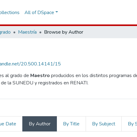
llections
All of DSpace
grado
Maestría
Browse by Author
.handle.net/20.500.14141/15
es al grado de
Maestro
producidos en los distintos programas de
tos de la SUNEDU y registrados en RENATI.
ue Date
By Author
By Title
By Subject
By 