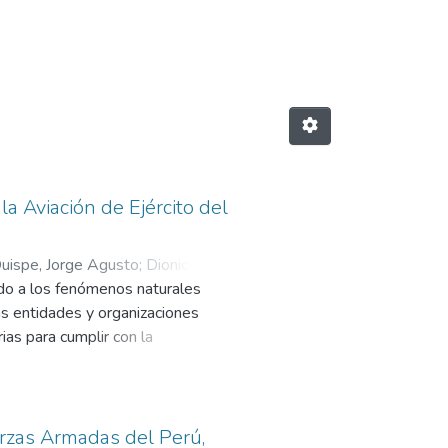
a Aviación de Ejército del
uispe, Jorge Agusto
;
Dionicio
do a los fenómenos naturales
as entidades y organizaciones
ias para cumplir con la
 principal objetivo de describir la
cito del Perú durante el año 2023.
e un enfoque de tipo descriptivo,
ón de la Aviación del Ejército en
erzas Armadas del Perú,