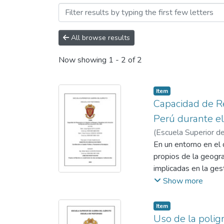
Browsing Maestría by Auth
All browse results
Now showing
1 - 2 of 2
Item
Capacidad de Re
Perú durante e
(
Escuela Superior de
Heredia, Fredy Eme
En un entorno en el
propios de la geogra
implicadas en la ges
responsabilidad asig
Show more
capacidad de respues
Para este fin, se ha 
Item
basado en el método 
Uso de la polig