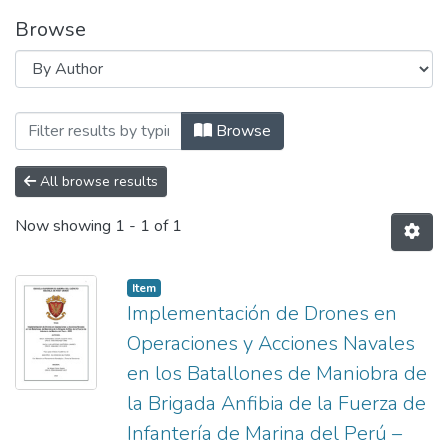
Browse
Browsing Maestría by Author "Acosta Vi
Browse
All browse results
Now showing
1 - 1 of 1
Item
Implementación de Drones en
Operaciones y Acciones Navales
en los Batallones de Maniobra de
la Brigada Anfibia de la Fuerza de
Infantería de Marina del Perú –