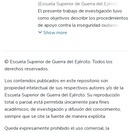
(
Escuela Superior de Guerra del Ejército.
Escuela de Postgrado
El presente trabajo de investigación tuvo
,
2021-05-11
)
Acho
Medina, Ronald Vidal
como objetivos describir los procedimientos
;
Gallardo Marquina,
Guido
de apoyo contra la inseguridad ciudadana
;
Bedoya Perales, José Alberto
utilizados por la 1ª Brigada de Fuerzas
Show more
Especiales en el distrito de La Victoria,
2020 y determinar la situación actual del
equipamiento y capacidades de la Gran
Unidad que le permite este apoyo. Para
© Escuela Superior de Guerra del Ejército. Todos los
este fin se planteó una metodología
derechos reservados.
cualitativa, bajo el paradigma hermenéutico-
Los contenidos publicados en este repositorio son
interpretativo y el tipo de investigación
propiedad intelectual de sus respectivos autores y/o de la
empírico. En esta perspectiva se eligieron
Escuela Superior de Guerra del Ejército. Su reproducción
las técnicas de entrevista y registro
total o parcial está permitida únicamente para fines
fotográfico. Los datos obtenidos se
académicos, de investigación y difusión del conocimiento,
analizaron con matrices de contenido que
siempre que se cite la fuente de manera explícita.
fueron usadas para la comparación e
interpretación. Luego, de la triangulación se
Queda expresamente prohibido el uso comercial, la
establecieron tres conclusiones: primero,