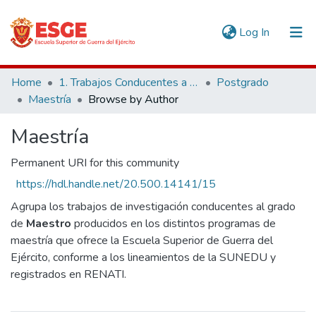
(current)
Log In
Communities & Collections
Home
1. Trabajos Conducentes a Grados y Títulos
Postgrado
Maestría
Browse by Author
All of DSpace
Maestría
Permanent URI for this community
https://hdl.handle.net/20.500.14141/15
Agrupa los trabajos de investigación conducentes al grado
de
Maestro
producidos en los distintos programas de
maestría que ofrece la Escuela Superior de Guerra del
Ejército, conforme a los lineamientos de la SUNEDU y
registrados en RENATI.