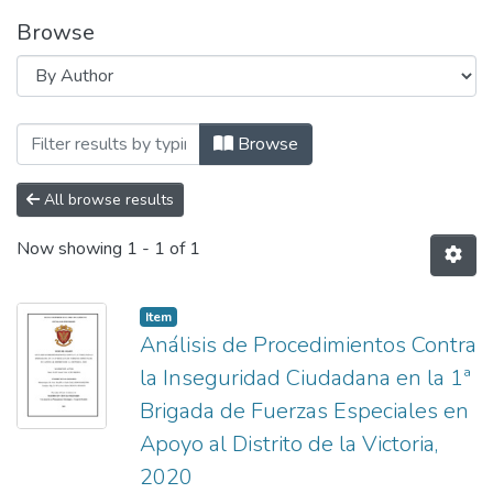
Browse
Browsing Maestría by Author "Acho Medi
Browse
All browse results
Now showing
1 - 1 of 1
Item
Análisis de Procedimientos Contra
la Inseguridad Ciudadana en la 1ª
Brigada de Fuerzas Especiales en
Apoyo al Distrito de la Victoria,
2020