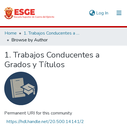
(current)
Log In
Communities & Collections
Home
1. Trabajos Conducentes a Grados y Títulos
Browse by Author
All of DSpace
1. Trabajos Conducentes a
Grados y Títulos
Permanent URI for this community
https://hdl.handle.net/20.500.14141/2