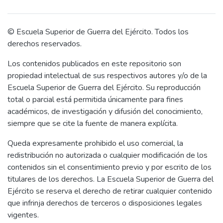
2020 y determinar la situación actual del
equipamiento y capacidades de la Gran
Unidad que le permite este apoyo. Para
© Escuela Superior de Guerra del Ejército. Todos los
este fin se planteó una metodología
derechos reservados.
cualitativa, bajo el paradigma hermenéutico-
Los contenidos publicados en este repositorio son
interpretativo y el tipo de investigación
propiedad intelectual de sus respectivos autores y/o de la
empírico. En esta perspectiva se eligieron
Escuela Superior de Guerra del Ejército. Su reproducción
las técnicas de entrevista y registro
total o parcial está permitida únicamente para fines
fotográfico. Los datos obtenidos se
académicos, de investigación y difusión del conocimiento,
analizaron con matrices de contenido que
siempre que se cite la fuente de manera explícita.
fueron usadas para la comparación e
interpretación. Luego, de la triangulación se
Queda expresamente prohibido el uso comercial, la
establecieron tres conclusiones: primero,
redistribución no autorizada o cualquier modificación de los
existe una constante instrucción
contenidos sin el consentimiento previo y por escrito de los
antidisturbios para la adecuada participación
titulares de los derechos. La Escuela Superior de Guerra del
en apoyo a la Policía Nacional del Perú y el
Ejército se reserva el derecho de retirar cualquier contenido
serenazgo del distrito; segundo, del
que infrinja derechos de terceros o disposiciones legales
equipamiento de la 1ª Brigada de Fuerzas
vigentes.
Especiales está entre un 50 y 70 por ciento