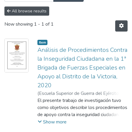
All browse results
Now showing
1 - 1 of 1
Item
Análisis de Procedimientos Contra
la Inseguridad Ciudadana en la 1ª
Brigada de Fuerzas Especiales en
Apoyo al Distrito de la Victoria,
2020
(
Escuela Superior de Guerra del Ejército.
Escuela de Postgrado
El presente trabajo de investigación tuvo
,
2021-05-11
)
Acho
Medina, Ronald Vidal
como objetivos describir los procedimientos
;
Gallardo Marquina,
Guido
de apoyo contra la inseguridad ciudadana
;
Bedoya Perales, José Alberto
utilizados por la 1ª Brigada de Fuerzas
Show more
Especiales en el distrito de La Victoria,