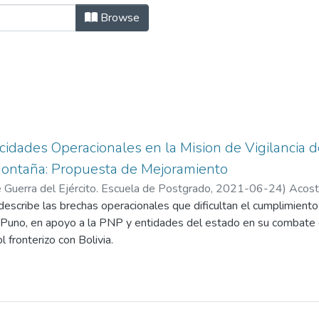
cias Militares by Author "Acosta A
Browse
idades Operacionales en la Mision de Vigilancia d
Montaña: Propuesta de Mejoramiento
 Guerra del Ejército. Escuela de Postgrado
,
2021-06-24
)
Acost
Liliana
describe las brechas operacionales que dificultan el cumplimiento
;
Camacho Soriano, Adrian
 Puno, en apoyo a la PNP y entidades del estado en su combate 
l fronterizo con Bolivia.
io es identificar, analizar, conocer y comprender las experiencias,
 de capacidades operacionales existentes en la misión de vigilanci
én, la Macro región policial, Capitanía de Puerto, SUNAT y otras
eada fue un enfoque cualitativo, ademas se baso en otros medi