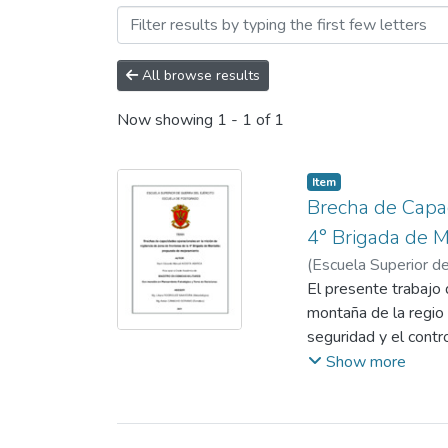
Browsing Maestría en Cien
All browse results
Now showing
1 - 1 of 1
Item
Brecha de Capac
4° Brigada de 
(
Escuela Superior de
Rodriguez Saavedra, 
El presente trabajo 
montaña de la regio
seguridad y el contro
El objetivo de estud
Show more
configuran la brecha
en donde actúa tambi
La metodología empl