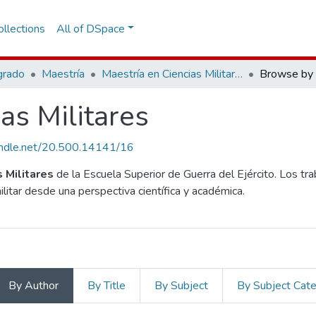
llections
All of DSpace
grado
Maestría
Maestría en Ciencias Militares
Browse by 
as Militares
handle.net/20.500.14141/16
s Militares
de la Escuela Superior de Guerra del Ejército. Los tr
ilitar desde una perspectiva científica y académica.
By Author
By Title
By Subject
By Subject Cat