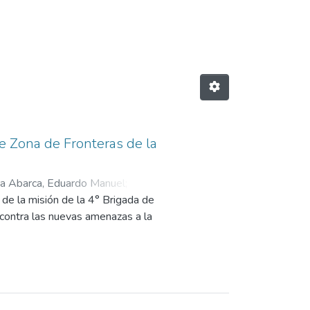
barca, Eduardo Manuel"
e Zona de Fronteras de la
a Abarca, Eduardo Manuel
;
 de la misión de la 4° Brigada de
contra las nuevas amenazas a la
 los procesos e interacciones, que
a de frontera de la 4° Brig Mont,
 instituciones mas de Puno.
os como la observación