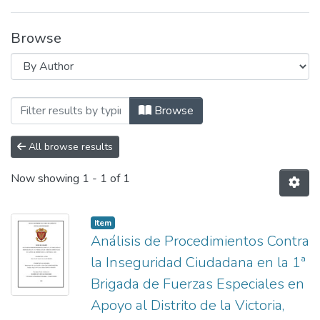
Browse
Browsing Maestría en Ciencias Militares
Browse
All browse results
Now showing
1 - 1 of 1
Item
Análisis de Procedimientos Contra
la Inseguridad Ciudadana en la 1ª
Brigada de Fuerzas Especiales en
Apoyo al Distrito de la Victoria,