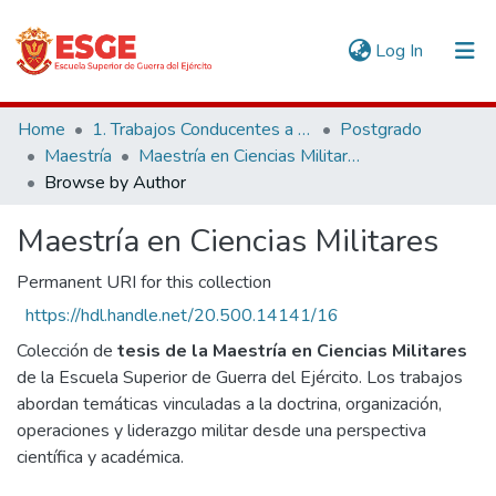
(current)
Log In
Communities & Collections
Home
1. Trabajos Conducentes a Grados y Títulos
Postgrado
Maestría
Maestría en Ciencias Militares
All of DSpace
Browse by Author
Maestría en Ciencias Militares
Permanent URI for this collection
https://hdl.handle.net/20.500.14141/16
Colección de
tesis de la Maestría en Ciencias Militares
de la Escuela Superior de Guerra del Ejército. Los trabajos
abordan temáticas vinculadas a la doctrina, organización,
operaciones y liderazgo militar desde una perspectiva
científica y académica.