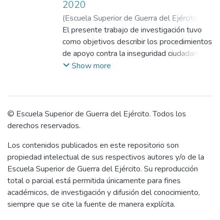
2020
(
Escuela Superior de Guerra del Ejército.
Escuela de Postgrado
El presente trabajo de investigación tuvo
,
2021-05-11
)
Acho
Medina, Ronald Vidal
como objetivos describir los procedimientos
;
Gallardo Marquina,
Guido
de apoyo contra la inseguridad ciudadana
;
Bedoya Perales, José Alberto
utilizados por la 1ª Brigada de Fuerzas
Show more
Especiales en el distrito de La Victoria,
2020 y determinar la situación actual del
equipamiento y capacidades de la Gran
Unidad que le permite este apoyo. Para
© Escuela Superior de Guerra del Ejército. Todos los
este fin se planteó una metodología
derechos reservados.
cualitativa, bajo el paradigma hermenéutico-
Los contenidos publicados en este repositorio son
interpretativo y el tipo de investigación
propiedad intelectual de sus respectivos autores y/o de la
empírico. En esta perspectiva se eligieron
Escuela Superior de Guerra del Ejército. Su reproducción
las técnicas de entrevista y registro
total o parcial está permitida únicamente para fines
fotográfico. Los datos obtenidos se
académicos, de investigación y difusión del conocimiento,
analizaron con matrices de contenido que
siempre que se cite la fuente de manera explícita.
fueron usadas para la comparación e
interpretación. Luego, de la triangulación se