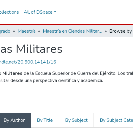
llections
All of DSpace
grado
Maestría
Maestría en Ciencias Militares
Browse by 
as Militares
handle.net/20.500.14141/16
s Militares
de la Escuela Superior de Guerra del Ejército. Los tr
ilitar desde una perspectiva científica y académica.
By Author
By Title
By Subject
By Subject Cat