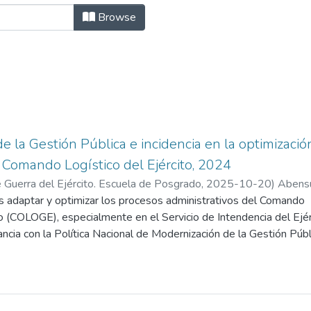
cias Militares by Author "Abensur 
Browse
e la Gestión Pública e incidencia en la optimizació
 Comando Logístico del Ejército, 2024
 Guerra del Ejército. Escuela de Posgrado
,
2025-10-20
)
Abensu
el
es adaptar y optimizar los procesos administrativos del Comando
to (COLOGE), especialmente en el Servicio de Intendencia del Ejér
ncia con la Política Nacional de Modernización de la Gestión Públ
rar el sostenimiento óptimo de las capacidades militares y cont
ión pública de ineficacia y corrupción estatal que data de 2002. 
 en la implementación directa de la PNMGP en los órganos logís
is y reingeniería de procesos administrativos del Servicio de Inten