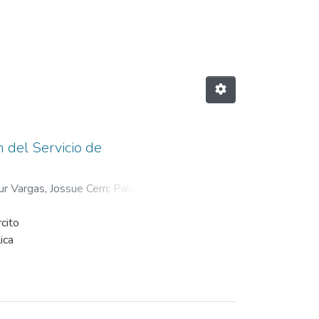
Vargas, Jossue Cem"
n del Servicio de
r Vargas, Jossue Cem
;
Palacios
cito
ica
rarrestar
La
ticos,
dencia