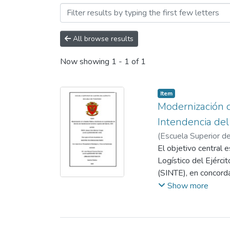
Browsing Maestría en Cien
All browse results
Now showing
1 - 1 of 1
Item
Modernización d
Intendencia del
(
Escuela Superior de
Sánchez, José Manu
El objetivo central 
Logístico del Ejérci
(SINTE), en concorda
(PNMGP), para asegu
Show more
la extendida percepc
metodología se basa
realizando un anális