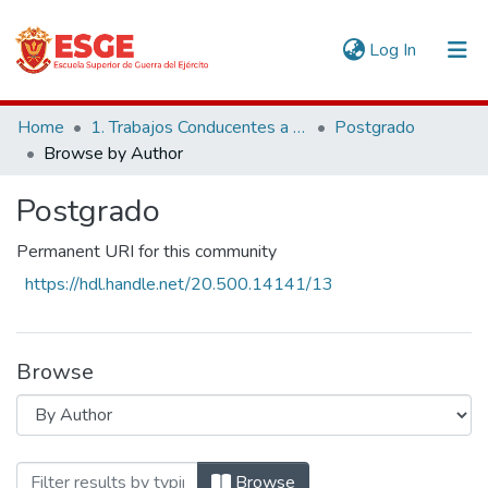
(current)
Log In
Communities & Collections
Home
1. Trabajos Conducentes a Grados y Títulos
Postgrado
Browse by Author
All of DSpace
Postgrado
Permanent URI for this community
https://hdl.handle.net/20.500.14141/13
Browse
Browsing Postgrado by Author "Alarcón 
Browse