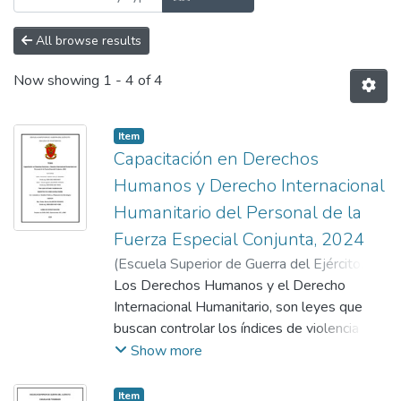
All browse results
Now showing
1 - 4 of 4
Item
Capacitación en Derechos
Humanos y Derecho Internacional
Humanitario del Personal de la
Fuerza Especial Conjunta, 2024
(
Escuela Superior de Guerra del Ejército.
Escuela de Posgrado
Los Derechos Humanos y el Derecho
,
2024-12-16
)
Sallo
Guerra, Alexander Valentín
Internacional Humanitario, son leyes que
;
Zegarra Vargas,
Oscar Agustín
buscan controlar los índices de violencia en
;
Alarcón Rosado, Walter
Benito
los conflictos; sin embargo, actualmente, las
Show more
fuerzas militares se enfrentan con amenazas
hibridas que no las respetan; una estas
Item