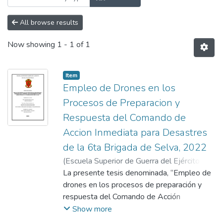
All browse results
Now showing
1 - 1 of 1
Item
Empleo de Drones en los
Procesos de Preparacion y
Respuesta del Comando de
Accion Inmediata para Desastres
de la 6ta Brigada de Selva, 2022
(
Escuela Superior de Guerra del Ejército.
Escuela de Postgrado
La presente tesis denominada, “Empleo de
,
2023-12-15
)
Aguirre Venturi , Aarón
drones en los procesos de preparación y
;
Carbajal Valdivia,
Adolfo
respuesta del Comando de Acción
Inmediata para Desastres de la 6ta Brigada
Show more
de Selva, 2022” contempla aspectos del