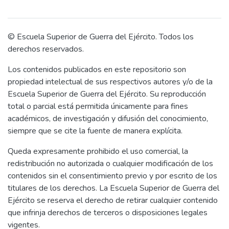
empleo de drones o vehículos aéreos no
tripulados (VANT) o UAV (Unmanned
Aerial Vehicles), en apoyo a las operaciones
© Escuela Superior de Guerra del Ejército. Todos los
militares en gestión de riesgos y desastres
derechos reservados.
realizadas por la 6ª Brigada de Selva en la
Los contenidos publicados en este repositorio son
Sub zona de Seguridad Nacional Norte -6
propiedad intelectual de sus respectivos autores y/o de la
que es la zona de responsabilidad, la misma
Escuela Superior de Guerra del Ejército. Su reproducción
que es demasiado extensa y presenta una
total o parcial está permitida únicamente para fines
geografía agreste con difícil tránsito. El
académicos, de investigación y difusión del conocimiento,
propósito principal de esta investigación
siempre que se cite la fuente de manera explícita.
consistió en describir en qué medida el
empleo de drones contribuye en los
Queda expresamente prohibido el uso comercial, la
procesos de preparación y respuesta del
redistribución no autorizada o cualquier modificación de los
Comando Acción Inmediata para Desastres
contenidos sin el consentimiento previo y por escrito de los
de la 6ª Brigada de Selva, 2022. Además,
titulares de los derechos. La Escuela Superior de Guerra del
se evaluaron los objetivos específicos
Ejército se reserva el derecho de retirar cualquier contenido
describir las capacidades del personal que
que infrinja derechos de terceros o disposiciones legales
emplea drones en los procesos de
vigentes.