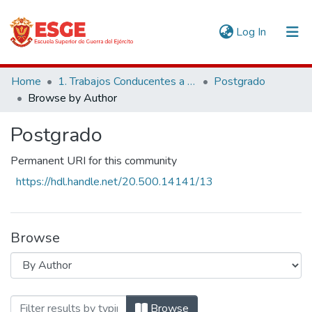
(current)
Log In
Communities & Collections
Home
1. Trabajos Conducentes a Grados y Títulos
Postgrado
Browse by Author
All of DSpace
Postgrado
Permanent URI for this community
https://hdl.handle.net/20.500.14141/13
Browse
Browsing Postgrado by Author "Aguirre V
Browse